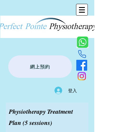
網上預約
登入
Physiotherapy Treatment
Plan (5 sessions)