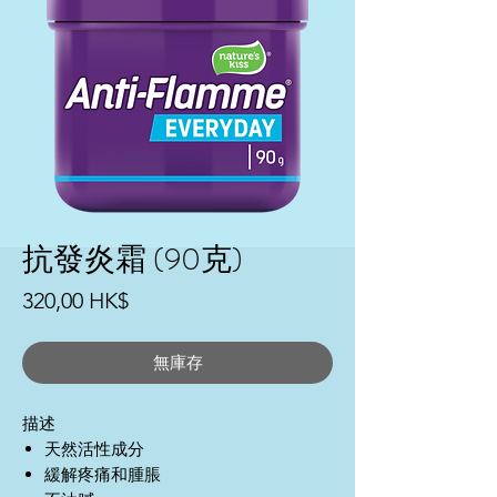
抗發炎霜 (90克)
價
320,00 HK$
格
無庫存
描述
天然活性成分
緩解疼痛和腫脹