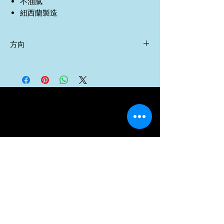
不油膩
紐西蘭製造
方向
取適量塗抹於患處並按摩至吸收。適合每
日使用。僅限外用。避免接觸眼睛。請勿
用於開放性傷口或皮膚感染部位。不建議
孕期使用。請將本品放在兒童不能接觸的
地方。如果症狀持續，請諮詢您的醫療保
健醫生。