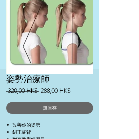
姿勢治療師
一
促
 320,00 HK$ 
288,00 HK$
般
銷
價
價
無庫存
格
格
改善你的姿勢
糾正駝背